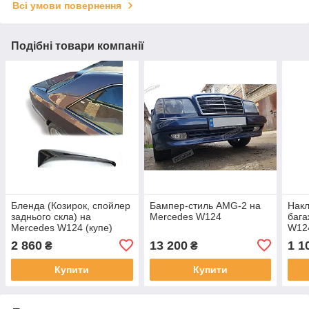
Всі умови повернення
Подібні товари компанії
Бленда (Козирок, спойлер
Бампер-стиль AMG-2 на
Накл
заднього скла) на
Mercedes W124
бага
Mercedes W124 (купе)
W12
2 860
13 200
1 1
₴
₴
Купити
Купити