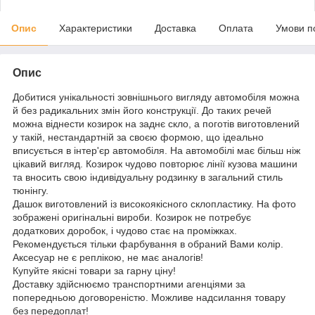
Опис
Характеристики
Доставка
Оплата
Умови п
Опис
Добитися унікальності зовнішнього вигляду автомобіля можна
й без радикальних змін його конструкції. До таких речей
можна віднести козирок на заднє скло, а поготів виготовлений
у такій, нестандартній за своєю формою, що ідеально
вписується в інтер'єр автомобіля. На автомобілі має більш ніж
цікавий вигляд. Козирок чудово повторює лінії кузова машини
та вносить свою індивідуальну родзинку в загальний стиль
тюнінгу.
Дашок виготовлений із високоякісного склопластику. На фото
зображені оригінальні вироби. Козирок не потребує
додаткових доробок, і чудово стає на проміжках.
Рекомендується тільки фарбування в обраний Вами колір.
Аксесуар не є реплікою, не має аналогів!
Купуйте якісні товари за гарну ціну!
Доставку здійснюємо транспортними агенціями за
попередньою договореністю. Можливе надсилання товару
без передоплат!