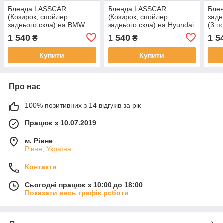
Бленда LASSCAR
Бленда LASSCAR
Блен
(Козирок, спойлер
(Козирок, спойлер
задн
заднього скла) на BMW
заднього скла) на Hyundai
(3 п
E38
Accent
1 540
1 540
1 5
₴
₴
Купити
Купити
Про нас
100% позитивних з 14 відгуків за рік
Працює з 10.07.2019
м. Рівне
Рівне, Україна
Контакти
Сьогодні працює з 10:00 до 18:00
Показати весь графік роботи