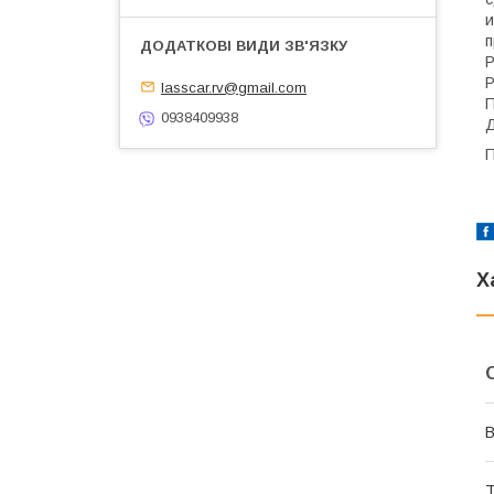
и
п
Р
Р
lasscar.rv@gmail.com
П
0938409938
Д
П
Х
В
Т