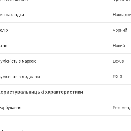
ип накладки
Накладки
олір
Чорний
Стан
Новий
умісність з маркою
Lexus
умісність з моделлю
RX-3
Користувальницькі характеристики
Фарбування
Рекоменд