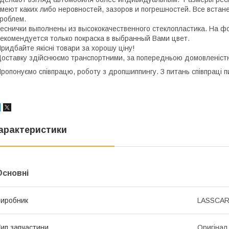
меют каких либо неровностей, зазоров и погрешностей. Все встане
роблем.
еснички выполнены из высококачественного стеклопластика. На 
екомендуется только покраска в выбранный Вами цвет.
ридбайте якісні товари за хорошу ціну!
оставку здійснюємо транспортними, за попередньою домовленістю
ропонуємо співпрацю, роботу з дропшиппингу. З питань співпраці п
арактеристики
Основні
иробник
LASSCA
ип запчастини
Оригінал