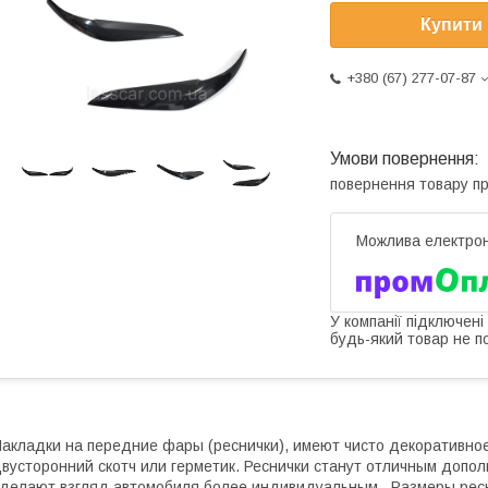
Купити
+380 (67) 277-07-87
повернення товару п
У компанії підключені
будь-який товар не п
акладки на передние фары (реснички), имеют чисто декоративно
вусторонний скотч или герметик. Реснички станут отличным допол
делают взгляд автомобиля более индивидуальным. Размеры рес