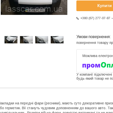
Купити
+380 (67) 277-07-87
повернення товару п
У компанії підключені
будь-який товар не п
акладки на передні фари (ресники), мають суто декоративне при
бо герметик. Вії стануть чудовим доповненням до вашого авто. Так
ндивідуальним. Розміри вій на фари, повністю витримані та не маю