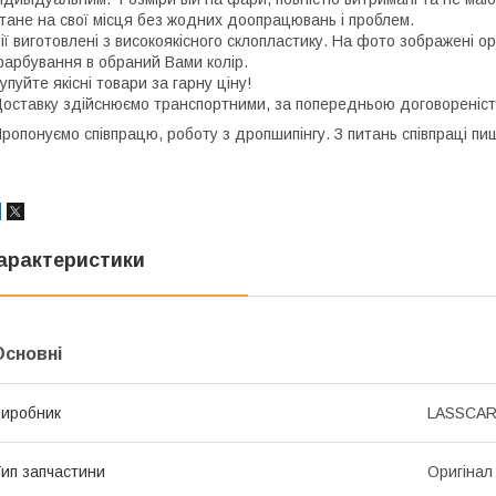
тане на свої місця без жодних доопрацювань і проблем.
ії виготовлені з високоякісного склопластику. На фото зображені о
арбування в обраний Вами колір.
упуйте якісні товари за гарну ціну!
оставку здійснюємо транспортними, за попередньою договореніс
ропонуємо співпрацю, роботу з дропшипінгу. З питань співпраці пиші
арактеристики
Основні
иробник
LASSCA
ип запчастини
Оригінал