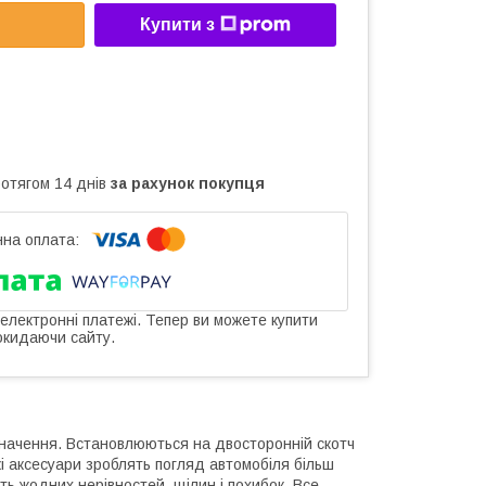
Купити з
ротягом 14 днів
за рахунок покупця
 електронні платежі. Тепер ви можете купити
окидаючи сайту.
значення. Встановлюються на двосторонній скотч
і аксесуари зроблять погляд автомобіля більш
ть жодних нерівностей, щілин і похибок. Все