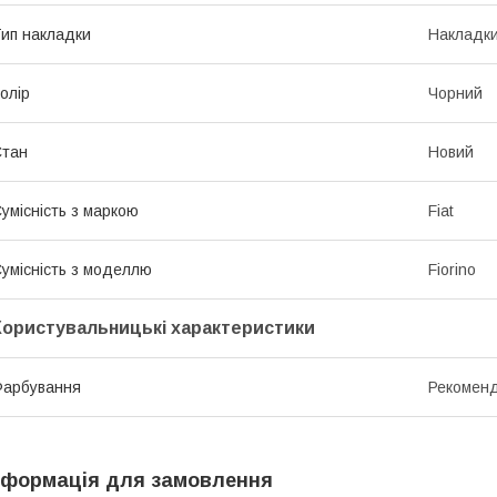
ип накладки
Накладки
олір
Чорний
Стан
Новий
умісність з маркою
Fiat
умісність з моделлю
Fiorino
Користувальницькі характеристики
Фарбування
Рекоменд
нформація для замовлення