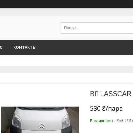
АС
КОНТАКТЫ
Вії LASSCAR н
530 ₴/пара
В наявності
Код:
1LS 