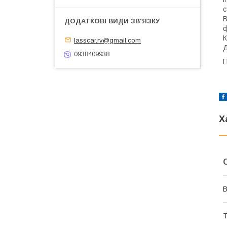
с
В
ф
К
lasscar.rv@gmail.com
Д
0938409938
П
Х
В
Т