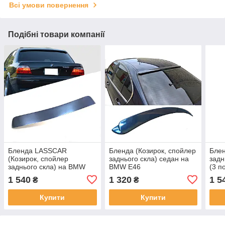
Всі умови повернення
Подібні товари компанії
Бленда LASSCAR
Бленда (Козирок, спойлер
Блен
(Козирок, спойлер
заднього скла) седан на
задн
заднього скла) на BMW
BMW E46
(3 п
E38
1 540
1 320
1 5
₴
₴
Купити
Купити