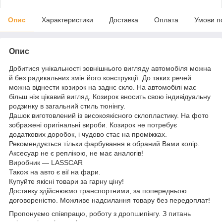
Опис
Характеристики
Доставка
Оплата
Умови п
Опис
Добитися унікальності зовнішнього вигляду автомобіля можна
й без радикальних змін його конструкції. До таких речей
можна віднести козирок на заднє скло. На автомобілі має
більш ніж цікавий вигляд. Козирок вносить свою індивідуальну
родзинку в загальний стиль тюнінгу.
Дашок виготовлений із високоякісного склопластику. На фото
зображені оригінальні вироби. Козирок не потребує
додаткових доробок, і чудово стає на проміжках.
Рекомендується тільки фарбування в обраний Вами колір.
Аксесуар не є реплікою, не має аналогів!
Виробник — LASSCAR
Також на авто є вії на фари.
Купуйте якісні товари за гарну ціну!
Доставку здійснюємо транспортними, за попередньою
договореністю. Можливе надсилання товару без передоплат!
Пропонуємо співпрацю, роботу з дропшипінгу. З питань