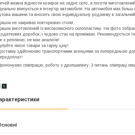
ечей можна віднести козирок на заднє скло, а поготів виготовлени
деально вписується в інтер'єр автомобіля. На автомобілі має більш 
узова машини та вносить свою індивідуальну родзинку в загальний
ашок не закриває повторювач стопи.
ашок виготовлений із високоякісного склопластику. На фото зображ
одаткових доробок, і чудово стає на проміжках. Рекомендується т
е є реплікою, не має аналогів!
упуйте якісні товари за гарну ціну!
оставку здійснюємо транспортними агенціями за попередньою до
ередоплат!
ропонуємо співпрацю, роботу з дропшипінгу. З питань співпраці пиші
арактеристики
Основні