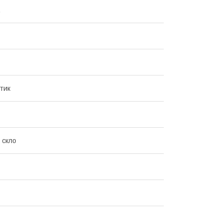
R
тик
 скло