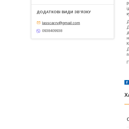
р
і
к
Д
lasscar.rv@gmail.com
Д
0938409938
д
н
К
Д
п
П
Х