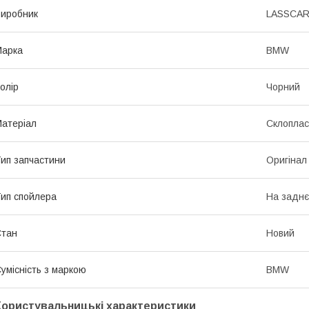
иробник
LASSCA
Марка
BMW
олір
Чорний
атеріал
Склоплас
ип запчастини
Оригінал
ип спойлера
На заднє
Стан
Новий
умісність з маркою
BMW
Користувальницькі характеристики