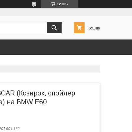
Кошик
Кошик
CAR (Козирок, спойлер
ла) на BMW E60
201 604-162