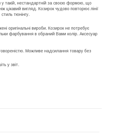
й у такій, нестандартній за своєю формою, що
ніж цікавий вигляд. Козирок чудово повторює лінії
 стиль тюнінгу.
ені оригінальні вироби. Козирок не потребує
ільки фарбування в обраний Вами колір. Аксесуар
говореністю. Можливе надсилання товару без
ть у звіт.