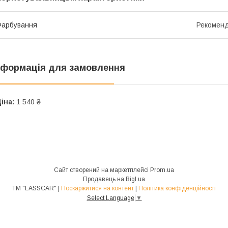
Фарбування
Рекоменд
нформація для замовлення
іна:
1 540 ₴
Сайт створений на маркетплейсі
Prom.ua
Продавець на Bigl.ua
ТМ "LASSCAR" |
Поскаржитися на контент
|
Політика конфіденційності
Select Language
▼