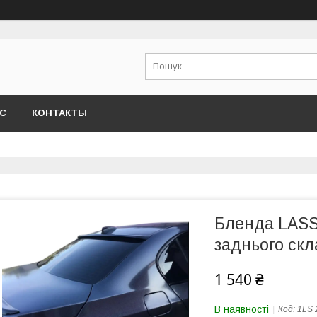
АС
КОНТАКТЫ
Бленда LASS
заднього ск
1 540 ₴
В наявності
Код:
1LS 