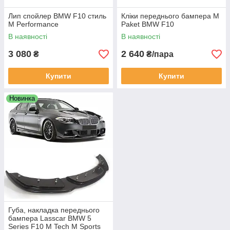
Лип спойлер BMW F10 стиль
Кліки переднього бампера M
M Performance
Paket BMW F10
В наявності
В наявності
3 080
2 640
₴
₴/пара
Купити
Купити
Новинка
Губа, накладка переднього
бампера Lasscar BMW 5
Series F10 M Tech M Sports